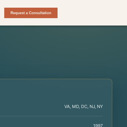
Request a Consultation
VA, MD, DC, NJ, NY
1997