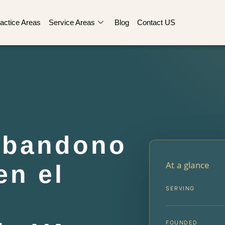
actice Areas
Service Areas
Blog
Contact US
Abandono
At a glance
en el
SERVING
FOUNDED