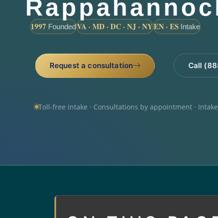
Rappahannoc
1997
VA · MD · DC · NJ · NY
EN · ES
Founded
Intake
Request a consultation
Call (8
Toll-free intake · Consultations by appointment · Intak