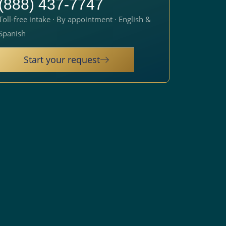
(888) 437-7747
Toll-free intake · By appointment · English &
Spanish
Start your request