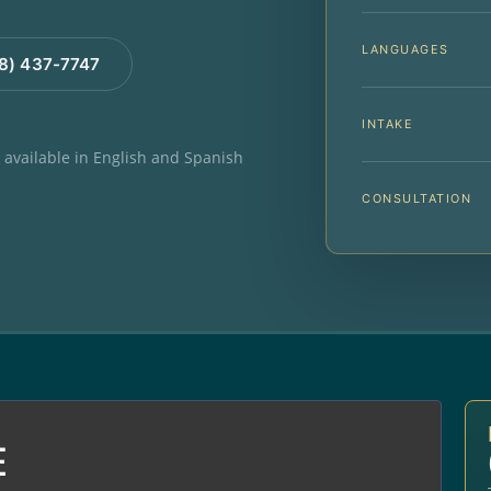
LANGUAGES
88) 437-7747
INTAKE
e available in English and Spanish
CONSULTATION
E