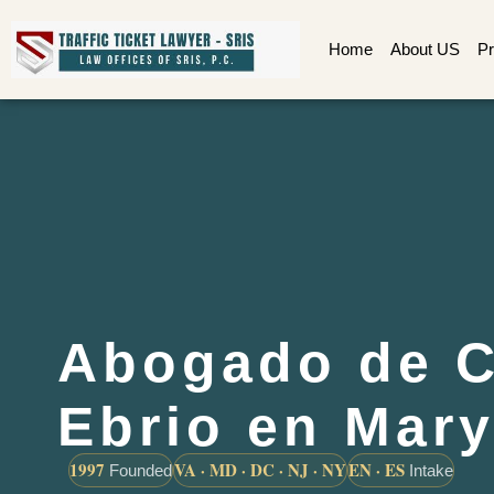
Home
About US
Pr
Abogado de C
Ebrio en Mar
1997
VA · MD · DC · NJ · NY
EN · ES
Founded
Intake