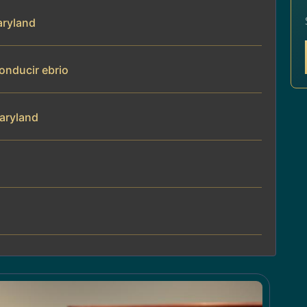
aryland
onducir ebrio
aryland