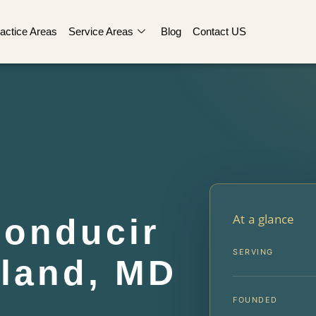
actice Areas
Service Areas
Blog
Contact US
At a glance
onducir
SERVING
yland, MD
FOUNDED