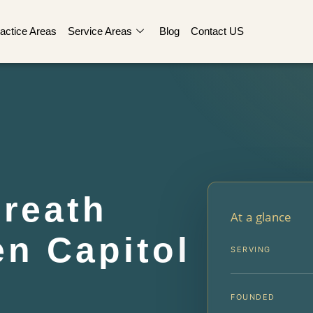
actice Areas
Service Areas
Blog
Contact US
reath
At a glance
en Capitol
SERVING
FOUNDED