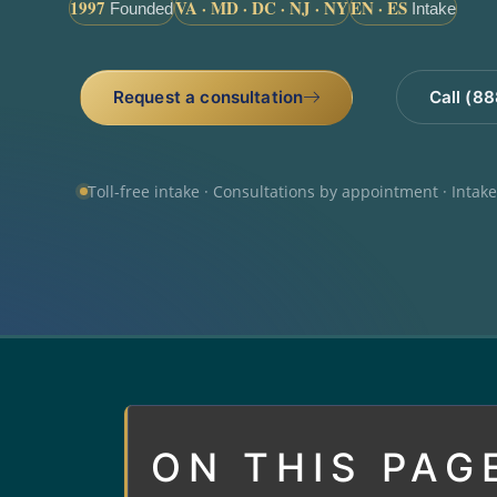
1997
VA · MD · DC · NJ · NY
EN · ES
Founded
Intake
Request a consultation
Call (8
Toll-free intake · Consultations by appointment · Intak
ON THIS PAG