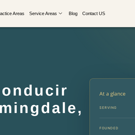
actice Areas
Service Areas
Blog
Contact US
onducir
At a glance
omingdale,
SERVING
FOUNDED