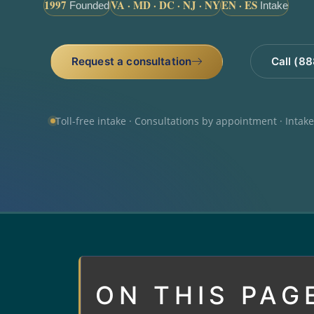
1997
VA · MD · DC · NJ · NY
EN · ES
Founded
Intake
Request a consultation
Call (8
Toll-free intake · Consultations by appointment · Intak
ON THIS PAG