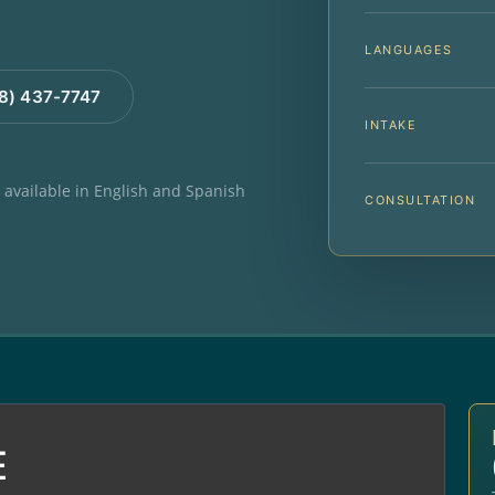
LANGUAGES
88) 437-7747
INTAKE
e available in English and Spanish
CONSULTATION
E