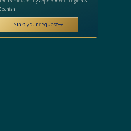
Toll-free intake · By appointment · English &
Spanish
Start your request