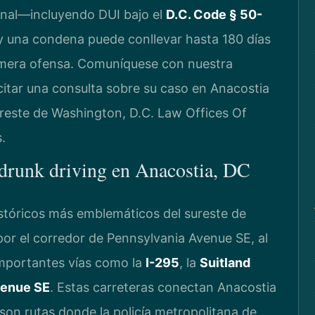
inal—incluyendo DUI bajo el
D.C. Code § 50-
 y una condena puede conllevar hasta 180 días
rimera ofensa. Comuníquese con nuestra
citar una consulta sobre su caso en Anacostia
reste de Washington, D.C. Law Offices Of
.
 drunk driving en Anacostia, DC
istóricos más emblemáticos del sureste de
por el corredor de Pennsylvania Avenue SE, al
 importantes vías como la
I-295
, la
Suitland
Avenue SE
. Estas carreteras conectan Anacostia
 son rutas donde la policía metropolitana de