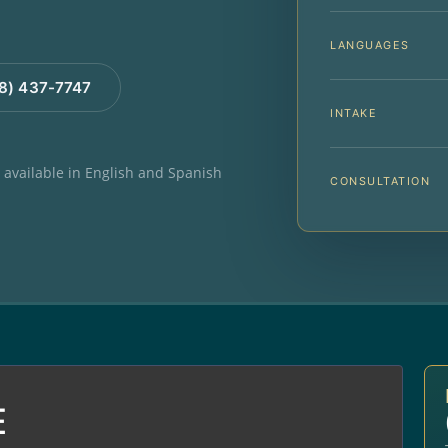
LANGUAGES
88) 437-7747
INTAKE
e available in English and Spanish
CONSULTATION
E