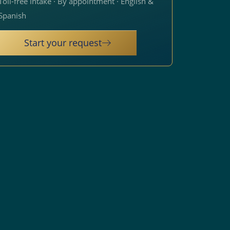
Toll-free intake · By appointment · English &
Spanish
Start your request