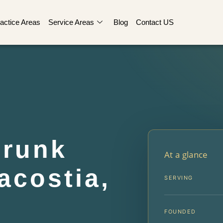
actice Areas
Service Areas
Blog
Contact US
Drunk
At a glance
acostia,
SERVING
FOUNDED