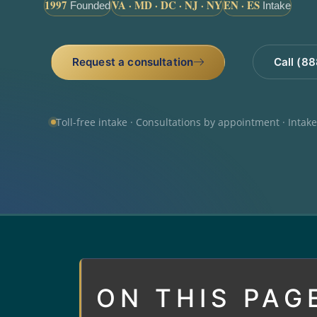
1997
VA · MD · DC · NJ · NY
EN · ES
Founded
Intake
Request a consultation
Call (8
Toll-free intake · Consultations by appointment · Intak
ON THIS PAG