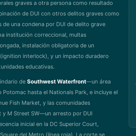
porales graves a otra persona como resultado
mbinación de DUI con otros delitos graves como
s de una condena por DUI de delito grave
 institución correccional, multas
olongada, instalación obligatoria de un
ignition interlock), y un impacto duradero
rtunidades educativas.
cindario de
Southwest Waterfront
—un área
o Potomac hasta el Nationals Park, e incluye el
nue Fish Market, y las comunidades
eet y M Street SW—un arresto por DUI
encia inicial en la DC Superior Court,
Square del Metro (línea roja). La corte se