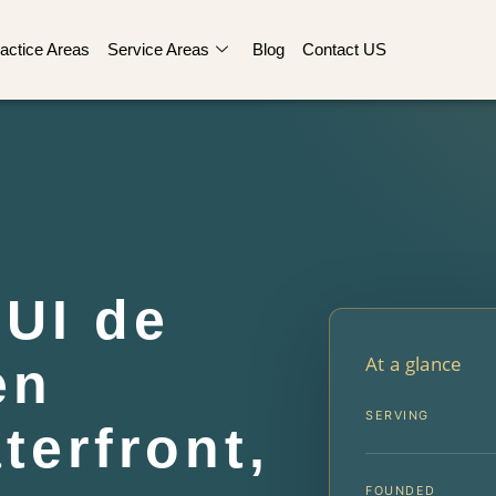
actice Areas
Service Areas
Blog
Contact US
UI de
At a glance
en
SERVING
terfront,
FOUNDED