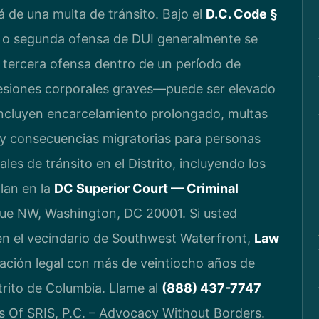
de una multa de tránsito. Bajo el
D.C. Code §
a o segunda ofensa de DUI generalmente se
 tercera ofensa dentro de un período de
esiones corporales graves—puede ser elevado
 incluyen encarcelamiento prolongado, multas
a y consecuencias migratorias para personas
es de tránsito en el Distrito, incluyendo los
ilan en la
DC Superior Court — Criminal
nue NW, Washington, DC 20001. Si usted
en el vecindario de Southwest Waterfront,
Law
ación legal con más de veintiocho años de
trito de Columbia. Llame al
(888) 437-7747
es Of SRIS, P.C. – Advocacy Without Borders.