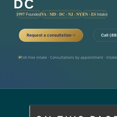
DC
1997
VA · MD · DC · NJ · NY
EN · ES
Founded
Intake
Request a consultation
Call (8
Toll-free intake · Consultations by appointment · Intak