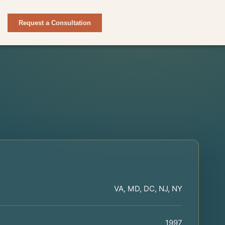
Request a Consultation
VA, MD, DC, NJ, NY
1997