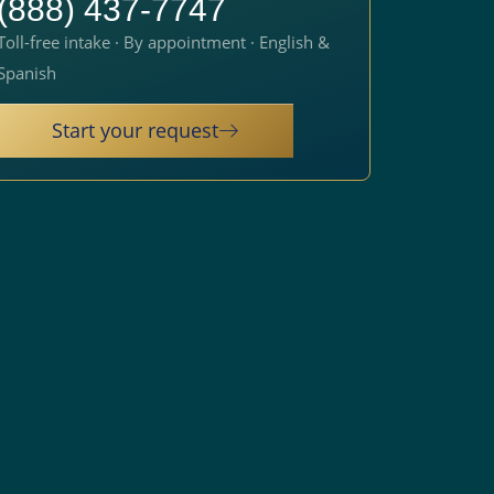
(888) 437-7747
Toll-free intake · By appointment · English &
Spanish
Start your request