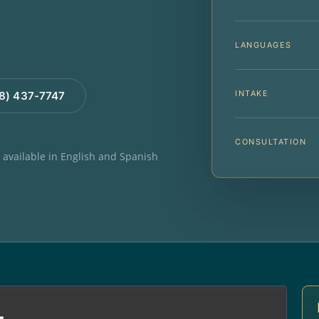
LANGUAGES
INTAKE
88) 437-7747
CONSULTATION
e available in English and Spanish