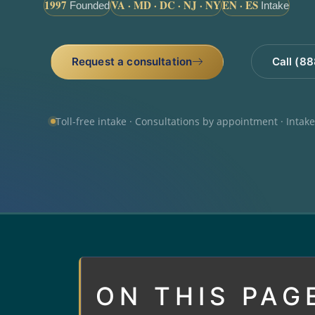
1997
VA · MD · DC · NJ · NY
EN · ES
Founded
Intake
Request a consultation
Call (8
Toll-free intake · Consultations by appointment · Intak
ON THIS PAG