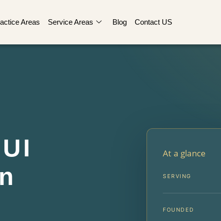
actice Areas
Service Areas
Blog
Contact US
UI
At a glance
en
SERVING
FOUNDED