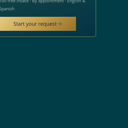
Toll-free intake · By appointment · English &
Spanish
Start your request