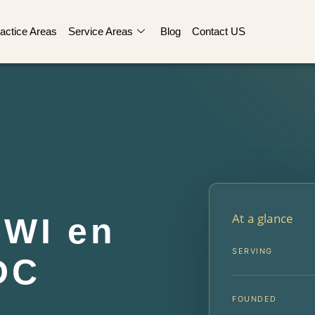
actice Areas
Service Areas
Blog
Contact US
At a glance
WI en
SERVING
 DC
FOUNDED