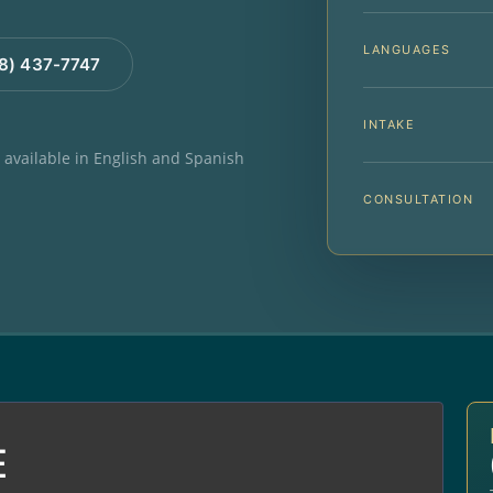
LANGUAGES
88) 437-7747
INTAKE
e available in English and Spanish
CONSULTATION
E