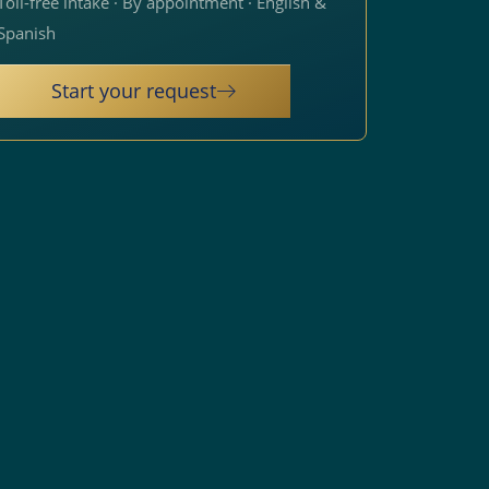
Toll-free intake · By appointment · English &
Spanish
Start your request