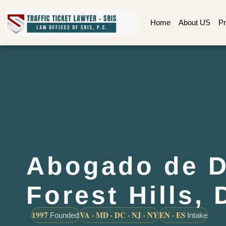
Home
About US
Pr
Abogado de D
Forest Hills,
1997
VA · MD · DC · NJ · NY
EN · ES
Founded
Intake