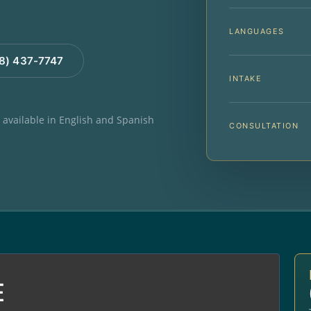
LANGUAGES
88) 437-7747
INTAKE
e available in English and Spanish
CONSULTATION
E