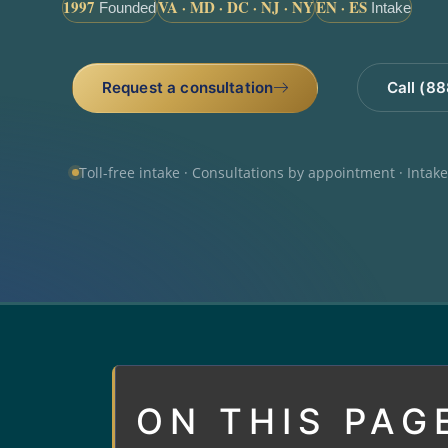
1997
VA · MD · DC · NJ · NY
EN · ES
Founded
Intake
Request a consultation
Call (8
Toll-free intake · Consultations by appointment · Intak
ON THIS PAG