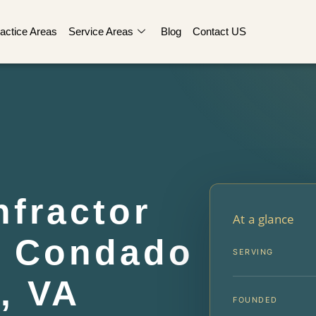
actice Areas
Service Areas
Blog
Contact US
nfractor
At a glance
el Condado
SERVING
, VA
FOUNDED