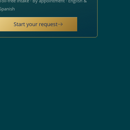
Toll-free intake · By appointment · English &
Spanish
Start your request