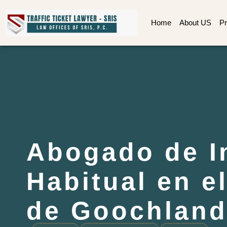
Home
About US
Pr
Abogado de I
Habitual en 
de Goochland