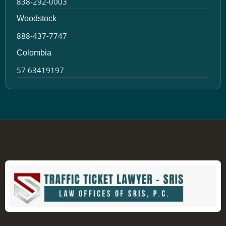
838-292-0003
Woodstock
888-437-7747
Colombia
57 63419197