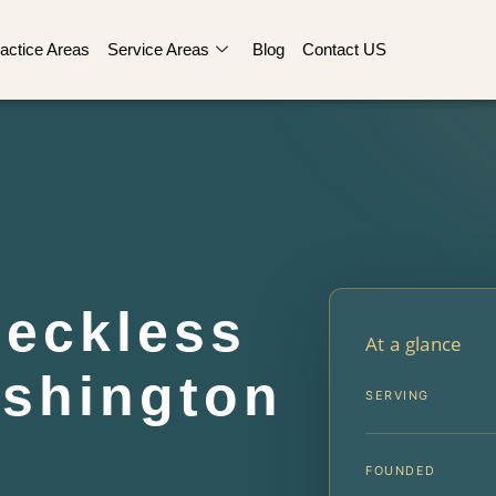
actice Areas
Service Areas
Blog
Contact US
eckless
At a glance
ashington
SERVING
FOUNDED