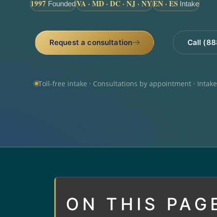
1997
VA · MD · DC · NJ · NY
EN · ES
Founded
Intake
Request a consultation
Call (8
Toll-free intake · Consultations by appointment · Intak
ON THIS PAG