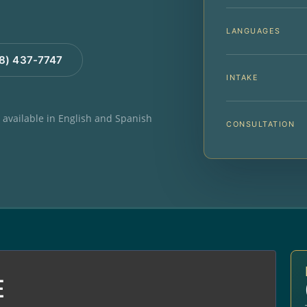
LANGUAGES
88) 437-7747
INTAKE
e available in English and Spanish
CONSULTATION
E