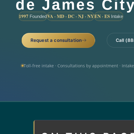
de James City
1997
VA · MD · DC · NJ · NY
EN · ES
Founded
Intake
Request a consultation
Call (8
Toll-free intake · Consultations by appointment · Intak