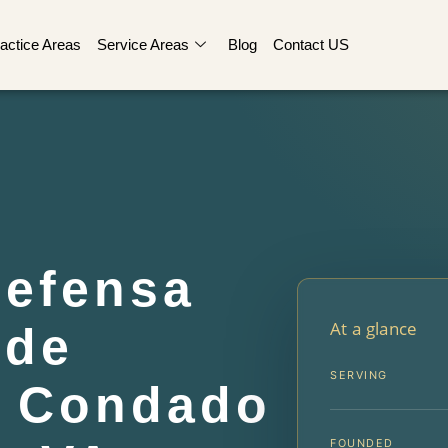
actice Areas
Service Areas
Blog
Contact US
efensa
At a glance
 de
SERVING
l Condado
FOUNDED