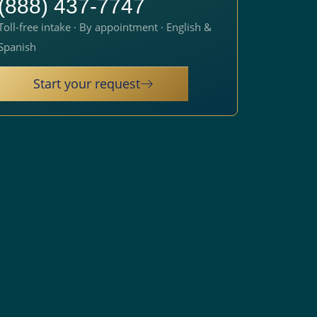
(888) 437-7747
Toll-free intake · By appointment · English &
Spanish
Start your request