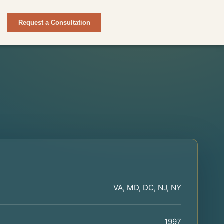
Request a Consultation
VA, MD, DC, NJ, NY
1997