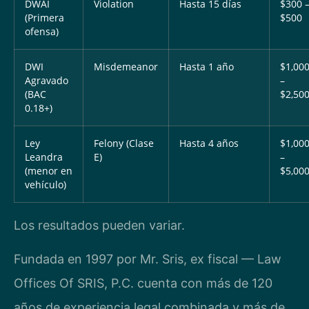
DWAI
Violation
Hasta 15 días
$300 
(Primera
$500
ofensa)
DWI
Misdemeanor
Hasta 1 año
$1,00
Agravado
–
(BAC
$2,50
0.18+)
Ley
Felony (Clase
Hasta 4 años
$1,00
Leandra
E)
–
(menor en
$5,00
vehículo)
Los resultados pueden variar.
Fundada en 1997 por Mr. Sris, ex fiscal — Law
Offices Of SRIS, P.C. cuenta con más de 120
años de experiencia legal combinada y más de