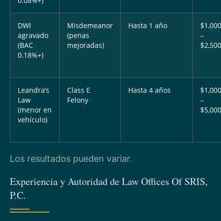
0.08%+)
DWI
Misdemeanor
Hasta 1 año
$1,00
agravado
(penas
–
(BAC
mejoradas)
$2,50
0.18%+)
Leandra’s
Class E
Hasta 4 años
$1,00
Law
Felony
–
(menor en
$5,00
vehículo)
Los resultados pueden variar.
Experiencia y Autoridad de Law Offices Of SRIS,
P.C.