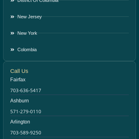
District Of Columbia
New Jersey
New York
Colombia
Call Us
Fairfax
703-636-5417
Ashburn
571-279-0110
Arlington
703-589-9250