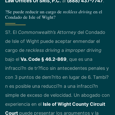
Law Offices Of SRIS, P.C.
al
(888) 437-7747
.
?Se puede reducir un cargo de
reckless driving
en el
Condado de Isle of Wight?
S?. El
Commonwealth’s Attorney
del Condado
de Isle of Wight puede aceptar enmendar el
cargo de
reckless driving
a
improper driving
bajo el
Va. Code § 46.2-869
, que es una
infracci?n de tr?fico sin antecedentes penales y
con 3 puntos de dem?rito en lugar de 6. Tambi?
n es posible una reducci?n a una infracci?n
simple de exceso de velocidad. Un abogado con
experiencia en el
Isle of Wight County Circuit
Court
puede presentar los argumentos y la