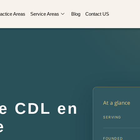
actice Areas
Service Areas
Blog
Contact US
At a glance
e CDL en
SERVING
e
FOUNDED