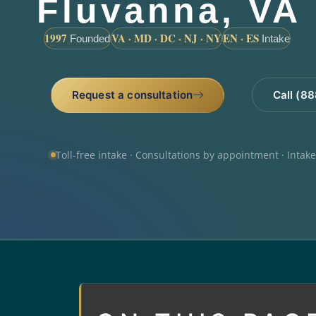
Fluvanna, VA
1997
VA · MD · DC · NJ · NY
EN · ES
Founded
Intake
Request a consultation
Call (8
Toll-free intake · Consultations by appointment · Intak