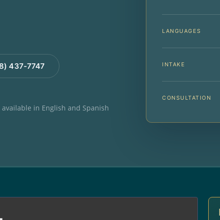
LANGUAGES
INTAKE
88) 437-7747
CONSULTATION
e available in English and Spanish