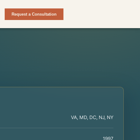
Request a Consultation
VA, MD, DC, NJ, NY
1997