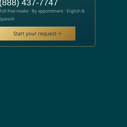
(888) 437-7747
Toll-free intake · By appointment · English &
Spanish
Start your request