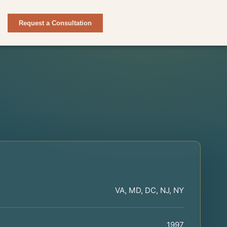
Request a Consultation
VA, MD, DC, NJ, NY
1997