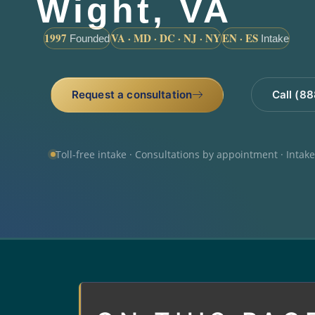
Wight, VA
1997
VA · MD · DC · NJ · NY
EN · ES
Founded
Intake
Request a consultation
Call (8
Toll-free intake · Consultations by appointment · Intak