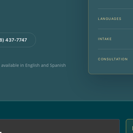
LANGUAGES
INTAKE
88) 437-7747
CONSULTATION
e available in English and Spanish