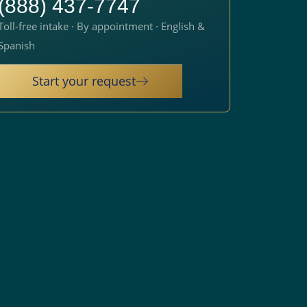
(888) 437-7747
Toll-free intake · By appointment · English &
Spanish
Start your request