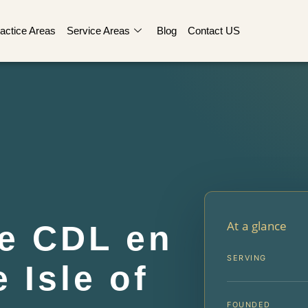
actice Areas
Service Areas
Blog
Contact US
At a glance
e CDL en
SERVING
 Isle of
FOUNDED