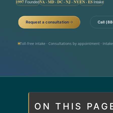
1997
VA · MD · DC · NJ · NY
EN · ES
Founded
Intake
Request a consultation
Call (8
Toll-free intake · Consultations by appointment · Intak
ON THIS PAG