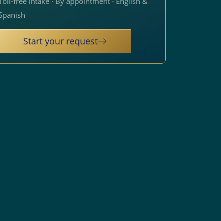
Toll-free intake · By appointment · English &
Spanish
Start your request