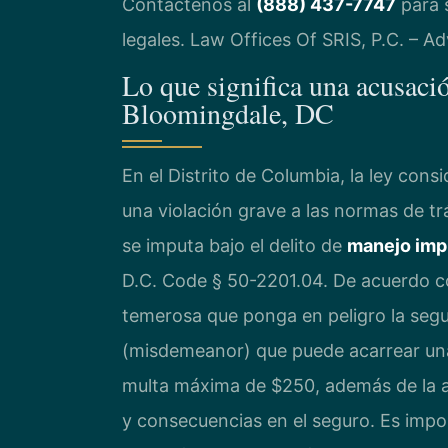
Contáctenos al
(888) 437-7747
para s
legales. Law Offices Of SRIS, P.C. – 
Lo que significa una acusació
Bloomingdale, DC
En el Distrito de Columbia, la ley cons
una violación grave a las normas de t
se imputa bajo el delito de
manejo impr
D.C. Code § 50-2201.04. De acuerdo co
temerosa que ponga en peligro la segu
(misdemeanor) que puede acarrear una
multa máxima de $250, además de la a
y consecuencias en el seguro. Es impo