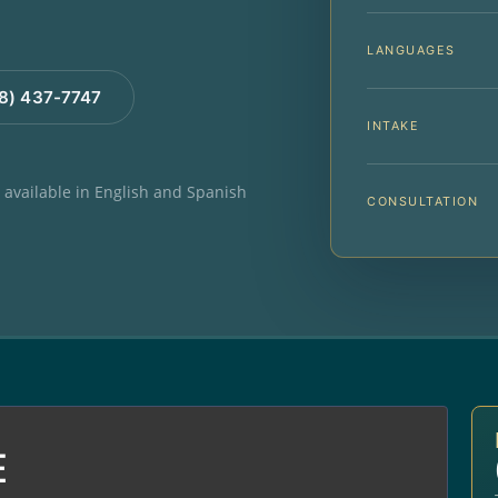
LANGUAGES
88) 437-7747
INTAKE
e available in English and Spanish
CONSULTATION
E