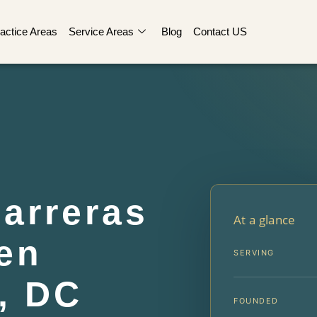
actice Areas
Service Areas
Blog
Contact US
arreras
At a glance
en
SERVING
, DC
FOUNDED